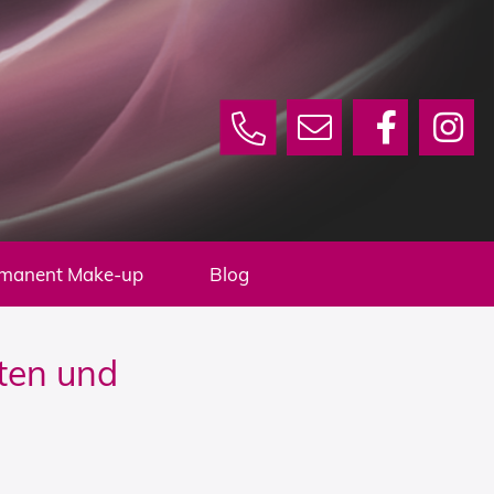
manent Make-up
Blog
ten und