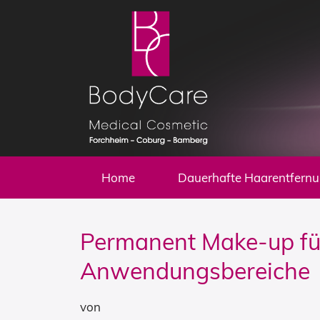
Zum
Hauptinhalt
wechseln
Home
Dauerhafte Haarentfern
Permanent Make-up für
Anwendungsbereiche
von