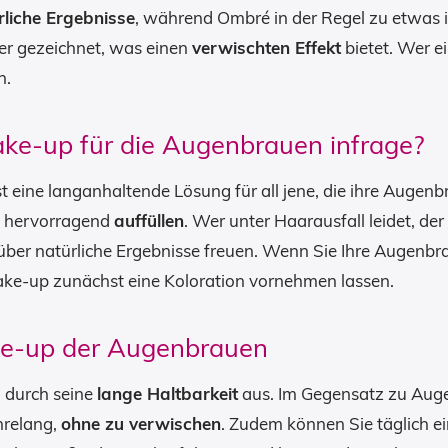
rliche Ergebnisse
, während Ombré in der Regel zu etwas i
er gezeichnet, was einen
verwischten Effekt
bietet. Wer 
n.
-up für die Augenbrauen infrage?
 eine langanhaltende Lösung für all jene, die ihre Augen
p hervorragend
auffüllen
. Wer unter Haarausfall leidet, de
ber natürliche Ergebnisse freuen. Wenn Sie Ihre Augenb
ake-up zunächst eine Koloration vornehmen lassen.
ke-up der Augenbrauen
 durch seine
lange Haltbarkeit
aus. Im Gegensatz zu Aug
hrelang,
ohne zu verwischen
. Zudem können Sie täglich e